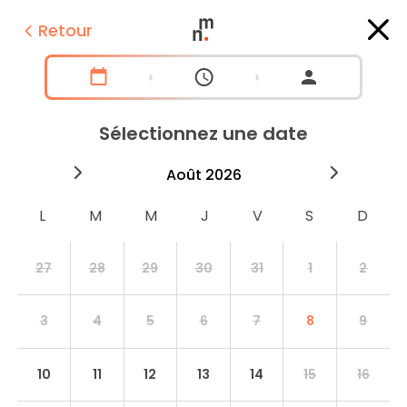
Retour
Sélectionnez une date
2026
août
2026
septe
27
28
29
30
31
1
2
3
4
5
6
7
8
9
10
11
12
13
14
15
16